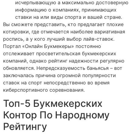
исчерпывающую а максимально достоверную
информацию о компаниях, принимающих
ставки на или виды спорта и вашей стране.
Вы сможете представить, кто предлагает плохие
котировки, где отмечается наиболее вариативная
роспись, а у кого лучший выбор лайв-ставок.
Портал «Онлайн Букмекеры» постоянно
отслеживает просветительская букмекерских
компаний, однако рейтинг надежности регулярно
обновляется. Непредсказуемость баньясья – вот
заключалась причина огромной популярности
ставок на спорт непосредственно во время
киберспортивного соревнования.
Топ-5 Букмекерских
Контор По Народному
Рейтингу