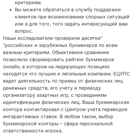
критериям.
Вы можете обратиться в службу поддержки
клиентов при возникновении спорных ситуаций
или а для того, того задать интересующий вам
вопрос.
Наши исследователи проверили десятки”
“российских и зарубежных букмекеров по всем
важным критериям. Объективное сравнение
позволило сформировать рейтинг букмекеров
онлайн, в котором на лидирующих позициях
находятся что лучшие и легальные компании. ЕЦУПС
ведет деятельность по приему от физических лиц
денежных средств, его учету и переводу
организатору азартных игр, с проведением
идентификации физических лиц. Ваша букмекерская
контора контактировал с Центром учета переводов
интерактивных ставок. В любом таком, выбор
букмекерской конторы – сфера персональной
ответственности игрока.