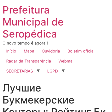
Prefeitura
Municipal de
Seropédica
O novo tempo é agora !
Início
Mapa
Ouvidoria
Boletim oficial
Radar da Transparência
Webmail
SECRETARIAS
LGPD
Лучшие
Букмекерские
Конторы: Рейтинг Бк