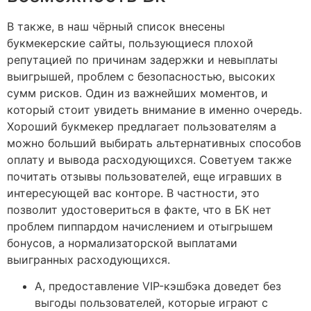
В также, в наш чёрный список внесены
букмекерские сайты, пользующиеся плохой
репутацией по причинам задержки и невыплаты
выигрышей, проблем с безопасностью, высоких
сумм рисков. Один из важнейших моментов, и
который стоит увидеть внимание в именно очередь.
Хороший букмекер предлагает пользователям а
можно больший выбирать альтернативных способов
оплату и вывода расходующихся. Советуем также
почитать отзывы пользователей, еще игравших в
интересующей вас конторе. В частности, это
позволит удостовериться в факте, что в БК нет
проблем пиппардом начислением и отыгрышем
бонусов, а нормализаторской выплатами
выигранных расходующихся.
А, предоставление VIP-кэшбэка доведет без
выгоды пользователей, которые играют с