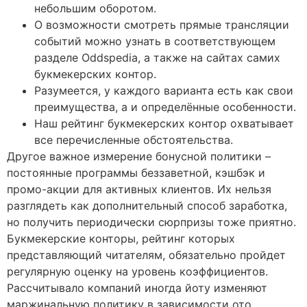
небольшим оборотом.
О возможности смотреть прямые трансляции
событий можно узнать в соответствующем
разделе Oddspedia, а также на сайтах самих
букмекерских контор.
Разумеется, у каждого варианта есть как свои
преимущества, а и определённые особенности.
Наш рейтинг букмекерских контор охватывает
все перечисленные обстоятельства.
Другое важное измерение бонусной политики –
постоянные программы беззаветной, кэшбэк и
промо-акции для активных клиентов. Их нельзя
разглядеть как дополнительный способ заработка,
но получить периодически сюрпризы тоже приятно.
Букмекерские конторы, рейтинг которых
представляющий читателям, обязательно пройдет
регулярную оценку на уровень коэффициентов.
Рассчитывало компаний иногда йоту изменяют
маржинальную политику в зависимости ото