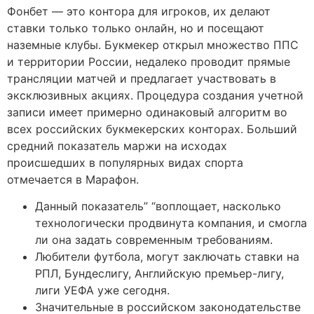
Фонбет — это контора для игроков, их делают
ставки только только онлайн, но и посещают
наземные клубы. Букмекер открыл множество ППС
и территории России, недалеко проводит прямые
трансляции матчей и предлагает участвовать в
эксклюзивных акциях. Процедура создания учетной
записи имеет примерно одинаковый алгоритм во
всех российских букмекерских конторах. Больший
средний показатель маржи на исходах
происшедших в популярных видах спорта
отмечается в Марафон.
Данный показатель” “воплощает, насколько
технологически продвинута компания, и смогла
ли она задать современным требованиям.
Любители футбола, могут заключать ставки на
РПЛ, Бундеслигу, Английскую премьер-лигу,
лиги УЕФА уже сегодня.
Значительные в российском законодательстве