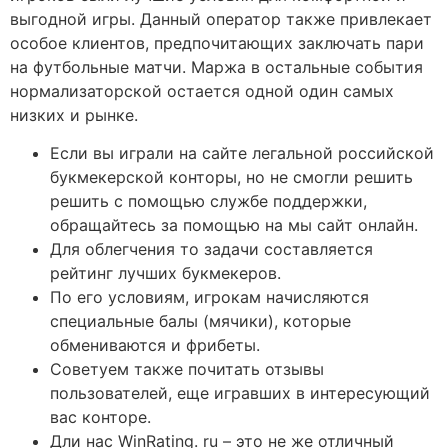
выгодной игры. Данный оператор также привлекает
особое клиентов, предпочитающих заключать пари
на футбольные матчи. Маржа в остальные события
нормализаторской остается одной один самых
низких и рынке.
Если вы играли на сайте легальной российской
букмекерской конторы, но не смогли решить
решить с помощью службе поддержки,
обращайтесь за помощью на мы сайт онлайн.
Для облегчения то задачи составляется
рейтинг лучших букмекеров.
По его условиям, игрокам начисляются
специальные балы (мячики), которые
обмениваются и фрибеты.
Советуем также почитать отзывы
пользователей, еще игравших в интересующий
вас конторе.
Дли нас WinRating. ru – это не же отличный