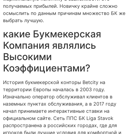
получаемых прибылей. Новичку крайне сложно
осмыслить по данным причинам множество БК же
выбрать лучшую.
какие Букмекерская
Компания являлись
Высокими
Коэффициентами?
История букмекерской конторы Betcity на
территории Европы началась в 2003 году.
Изначально оператор обслуживал клиентов в
наземных пунктах обслуживания, а в 2017 году
начал принимаете интерактивные ставки на
официальном сайте. Сеть ППС БК Liga Stavok
распространена а российских городах, где для
игроков были лучшие условия для комфортной и