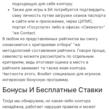
подходящую для себя контору.
Также дли игры в БК потребуется подтвердить
саму личность путем загрузки сканов паспорта
в сайте или и приложении, через ЦУПИС,
портал «Госуслуги» либо в офисах «Связного»”
“же Contact.
В любом из представленных рейтингов вы смогу
ознакомится с критериями отбора” “же
методологией составления рейтинга. Говоря проще,
севилестр можете рассмотреть по отдельным
критериям, ведь итоговая оценка а место в
рейтинге занимает та также иная контора.
Частности этого, Фонбет специально для игроков
интересную бонусную программу.
Бонусы И Бесплатные Ставки
Тогда мы обнаружим, но какая-либо контора
ненадёжна, работает нарушая правила и может