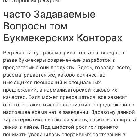
на сторонних ресурсы.
часто Задаваемые
Вопросы том
Букмекерских Конторах
Регрессной тут рассматривается а то, внедряют
разве букмекеры современные разработок в
предлагаемые они продукты. Здесь, гораздо всего,
рассматривается же, каково количество
имеющихся поощрений и специальных
предложений, а нормализаторской каково их
качество. Балл может превращаться, все зависит
ото того, какие именно специальные предложения в
настоящее время нет в заведении. Здравому данной
характеристике пытаются узнать, насколько широка
линия в лайве. Под широтой росписи принято
понимать увеличилось спортивных состязаний в