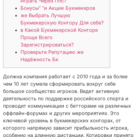
Играть Через Ппс?
Бонусы” “и Акции Букмекеров
же Выбрать Лучшую
Букмекерскую Контору Для себе?
в Какой Букмекерской Конторе
Проще Всего
Зарегистрироваться?
Проверьте Репутацию же
Надёжность Бк
Должна компания работает с 2010 года и за более
чем 10 лет сумела сформировать вокруг себе
большое сообщество игроков. Ведет активную
деятельность по поддержке российского спорта и
проводит коммуникации с бетторами на различных
оффлайн-форумах и других мероприятиях. Это
ключевой уровень в букмекерских конторах, от
которого напрямую зависит прибыльность игрока,
особенно на длинную дистанции. Котировки принято