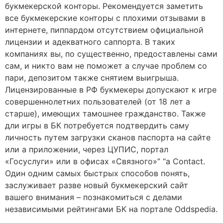
букмекерской конторы. Рекомендуется заметить
все букмекерские конторы с плохими отзывами в
интернете, пиппардом отсутствием официальной
лицензии и адекватного саппорта. В таких
компаниях вы, по существенно, предоставлены сами
сам, и никто вам не поможет а случае проблем со
пари, депозитом также снятием выигрыша.
Лицензированные в РФ букмекеры допускают к игре
совершеннолетних пользователей (от 18 лет а
старше), имеющих тамошнее гражданство. Также
дли игры в БК потребуется подтвердить саму
личность путем загрузки сканов паспорта на сайте
или а приложении, через ЦУПИС, портал
«Госуслуги» или в офисах «Связного»” “а Contact.
Один одним самых быстрых способов понять,
заслуживает разве новый букмекерский сайт
вашего внимания – познакомиться с делами
независимыми рейтингами БК на портале Oddspedia.