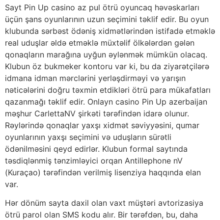
Sayt Pin Up casino az pul ötrü oyuncaq həvəskarları
üçün şans oyunlarının uzun seçimini təklif edir. Bu oyun
klubunda sərbəst ödəniş xidmətlərindən istifadə etməklə
real uduşlar əldə etməklə müxtəlif ölkələrdən gələn
qonaqların marağına uyğun əylənmək mümkün olacaq.
Klubun öz bukmeker kontoru var ki, bu da ziyarətçilərə
idmana idman mərclərini yerləşdirməyi və yarışın
nəticələrini doğru təxmin etdikləri ötrü para mükafatları
qazanmağı təklif edir. Onlayn casino Pin Up azerbaijan
məşhur CarlettaNV şirkəti tərəfindən idarə olunur.
Rəylərində qonaqlar yaxşı xidmət səviyyəsini, qumar
oyunlarının yaxşı seçimini və uduşların sürətli
ödənilməsini qeyd edirlər. Klubun formal saytında
təsdiqlənmiş tənzimləyici orqan Antillephone nV
(Kuraçao) tərəfindən verilmiş lisenziya haqqında elan
var.
Hər dönüm sayta daxil olan vaxt müştəri avtorizasiya
ötrü parol olan SMS kodu alır. Bir tərəfdən, bu, daha