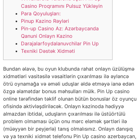
Casino Proqramını Pulsuz Yükləyin
Para Qoyuluşları:
Pinup Kazino Rəyləri
Pin-up Casino Az: Azərbaycanda
Qanuni Onlayn Kazino
Darajalarfoydalanuvchilar Pin Up
Texniki Dəstək Xidməti
Bundan əlavə, bu oyun klubunda rahat onlayn üzülüşmə
xidmətləri vasitəsilə vəsaitlərin çıxarılması ilə əyləncə
ötrü oynamağa və əməli uduşlar əldə etməyə ianə edən
özgə əlamətdar bonus məhsulları mülk. Pin Up casino
online tərəfindən təklif olunan bütün bonuslar öz oyunçu
ofisində aktivləşdiriləcək. Onlayn kazinoda hədiyyə
almazdan ibtidai, uduşların çıxarılması ilə üstüörtülü
problem olmaması üçün onu mərc eləmək şərtləri ilə
(müəyyən bir peyjerlə) tanış olmalısınız. Onlayn danışıq
və ya texniki xidmət telefonu Pin Up casino azerbaycan,