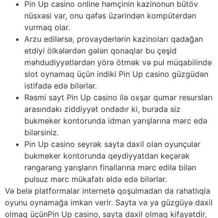
Pin Up casino online həmçinin kazinonun bütöv
nüsxəsi var, onu qəfəs üzərindən kompüterdən
vurmaq olar.
Arzu edilərsə, provayderlərin kazinoları qadağan
etdiyi ölkələrdən gələn qonaqlar bu çeşid
məhdudiyyətlərdən yörə ötmək və pul müqabilində
slot oynamaq üçün indiki Pin Up casino güzgüdən
istifadə edə bilərlər.
Rəsmi sayt Pin Up casino ilə oxşar qumar resursları
arasındakı ziddiyyət ondadır ki, burada siz
bukmeker kontorunda idman yarışlarına mərc edə
bilərsiniz.
Pin Up casino seyrək sayta daxil olan oyunçular
bukmeker kontorunda qeydiyyatdan keçərək
rəngarəng yarışların finallarına mərc edilə bilən
pulsuz mərc mükafatı əldə edə bilərlər.
Və belə platformalar internetə qoşulmadan da rahatlıqla
oyunu oynamağa imkan verir. Sayta və ya güzgüyə daxil
olmaq üçünPin Up casino, sayta daxil olmaq kifayətdir,