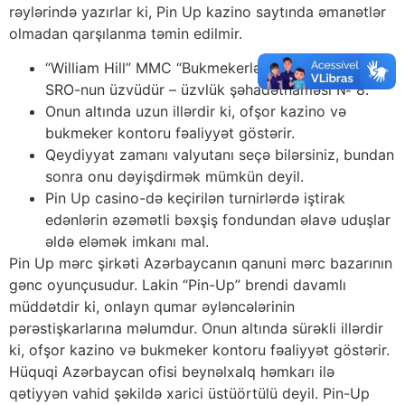
rəylərində yazırlar ki, Pin Up kazino saytında əmanətlər
olmadan qarşılanma təmin edilmir.
“William Hill” MMC “Bukmekerlər Assosiasiyası”
SRO-nun üzvüdür – üzvlük şəhadətnaməsi № 8.
Onun altında uzun illərdir ki, ofşor kazino və
bukmeker kontoru fəaliyyət göstərir.
Qeydiyyat zamanı valyutanı seçə bilərsiniz, bundan
sonra onu dəyişdirmək mümkün deyil.
Pin Up casino-də keçirilən turnirlərdə iştirak
edənlərin əzəmətli bəxşiş fondundan əlavə uduşlar
əldə eləmək imkanı mal.
Pin Up mərc şirkəti Azərbaycanın qanuni mərc bazarının
gənc oyunçusudur. Lakin “Pin-Up” brendi davamlı
müddətdir ki, onlayn qumar əyləncələrinin
pərəstişkarlarına məlumdur. Onun altında sürəkli illərdir
ki, ofşor kazino və bukmeker kontoru fəaliyyət göstərir.
Hüquqi Azərbaycan ofisi beynəlxalq həmkarı ilə
qətiyyən vahid şəkildə xarici üstüörtülü deyil. Pin-Up