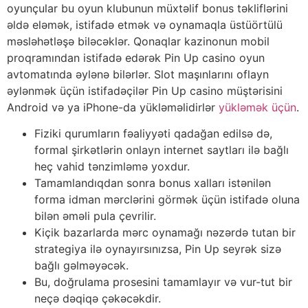
oyunçular bu oyun klubunun müxtəlif bonus təkliflərini
əldə eləmək, istifadə etmək və oynamaqla üstüörtülü
məsləhətləşə biləcəklər. Qonaqlar kazinonun mobil
proqramından istifadə edərək Pin Up casino oyun
avtomatında əylənə bilərlər. Slot maşınlarını oflayn
əylənmək üçün istifadəçilər Pin Up casino müştərisini
Android və ya iPhone-da yükləməlidirlər
yükləmək üçün
.
Fiziki qurumların fəaliyyəti qadağan edilsə də,
formal şirkətlərin onlayn internet saytları ilə bağlı
heç vahid tənzimləmə yoxdur.
Tamamlandıqdan sonra bonus xalları istənilən
forma idman mərclərini görmək üçün istifadə oluna
bilən əməli pula çevrilir.
Kiçik bazarlarda mərc oynamağı nəzərdə tutan bir
strategiya ilə oynayırsınızsa, Pin Up seyrək sizə
bağlı gəlməyəcək.
Bu, doğrulama prosesini tamamlayır və vur-tut bir
neçə dəqiqə çəkəcəkdir.