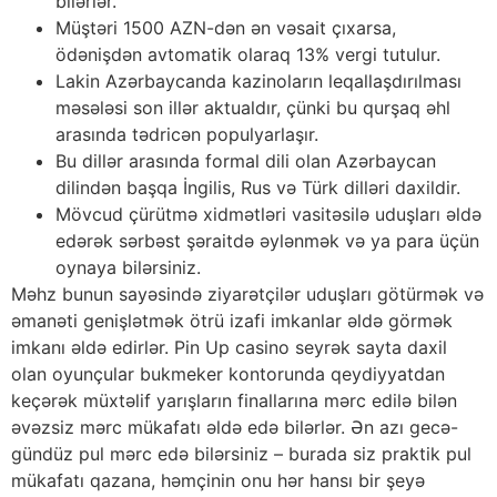
bilərlər.
Müştəri 1500 AZN-dən ən vəsait çıxarsa,
ödənişdən avtomatik olaraq 13% vergi tutulur.
Lakin Azərbaycanda kazinoların leqallaşdırılması
məsələsi son illər aktualdır, çünki bu qurşaq əhl
arasında tədricən populyarlaşır.
Bu dillər arasında formal dili olan Azərbaycan
dilindən başqa İngilis, Rus və Türk dilləri daxildir.
Mövcud çürütmə xidmətləri vasitəsilə uduşları əldə
edərək sərbəst şəraitdə əylənmək və ya para üçün
oynaya bilərsiniz.
Məhz bunun sayəsində ziyarətçilər uduşları götürmək və
əmanəti genişlətmək ötrü izafi imkanlar əldə görmək
imkanı əldə edirlər. Pin Up casino seyrək sayta daxil
olan oyunçular bukmeker kontorunda qeydiyyatdan
keçərək müxtəlif yarışların finallarına mərc edilə bilən
əvəzsiz mərc mükafatı əldə edə bilərlər. Ən azı gecə-
gündüz pul mərc edə bilərsiniz – burada siz praktik pul
mükafatı qazana, həmçinin onu hər hansı bir şeyə