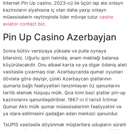
Internet Pin Up casino, 2023-cü ilə üçün lap əla onlayn
kazinoların siyahısına iç olan daha yaxşı onlayn
müəssisələrin reytinqində lider mövqe tutur
casino
aviator contact biz
.
Pin Up Casino Azerbayjan
Sonra bütöv versiyaya yüksələ və pulla oynaya
bilərsiniz. Uğurlu spin halında, ənam məbləği balansa
köçürüləcəkdir. Onu əlbəəl karta və ya digər ödəniş aləti
vasitəsilə çıxarmaq olar. Azərbaycanda qumar oyunları
dövlətə görə dəyişir, çünki Azərbaycan ştatlarının
qumarla bağlı fəaliyyətləri tənzimləyən öz qanunlarını
tərtib eləmək hüququ mülk. Qoa kimi bəzi ştatlar pin-up
kazinolarını qanuniləşdiriblər. 1867-ci il tarixli İctimai
Qumar Aktı mülk qumar müəssisələrinin fəaliyyətini və
ya idarə edilməsini qadağan edən mərkəzi qanundur.
TsUPIS vasitəsilə döyünmək müştərilərə uduşların sürətli