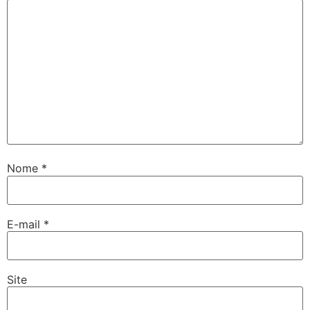
Nome
*
E-mail
*
Site