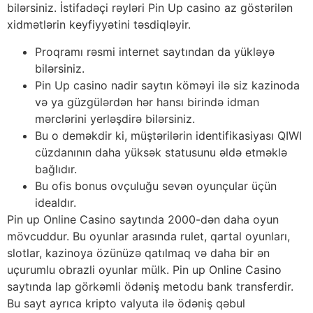
bilərsiniz. İstifadəçi rəyləri Pin Up casino az göstərilən
xidmətlərin keyfiyyətini təsdiqləyir.
Proqramı rəsmi internet saytından da yükləyə
bilərsiniz.
Pin Up casino nadir saytın köməyi ilə siz kazinoda
və ya güzgülərdən hər hansı birində idman
mərclərini yerləşdirə bilərsiniz.
Bu o deməkdir ki, müştərilərin identifikasiyası QIWI
cüzdanının daha yüksək statusunu əldə etməklə
bağlıdır.
Bu ofis bonus ovçuluğu sevən oyunçular üçün
idealdır.
Pin up Online Casino saytında 2000-dən daha oyun
mövcuddur. Bu oyunlar arasında rulet, qartal oyunları,
slotlar, kazinoya özünüzə qatılmaq və daha bir ən
uçurumlu obrazli oyunlar mülk. Pin up Online Casino
saytında lap görkəmli ödəniş metodu bank transferdir.
Bu sayt ayrıca kripto valyuta ilə ödəniş qəbul