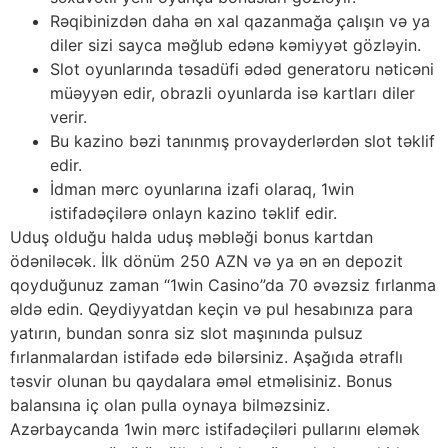
Rəqibinizdən daha ən xal qazanmağa çalışın və ya
diler sizi sayca məğlub edənə kəmiyyət gözləyin.
Slot oyunlarında təsadüfi ədəd generatoru nəticəni
müəyyən edir, obrazli oyunlarda isə kartları diler
verir.
Bu kazino bəzi tanınmış provayderlərdən slot təklif
edir.
İdman mərc oyunlarına izafi olaraq, 1win
istifadəçilərə onlayn kazino təklif edir.
Uduş olduğu halda uduş məbləği bonus kartdan
ödəniləcək. İlk dönüm 250 AZN və ya ən ən depozit
qoyduğunuz zaman “1win Casino”da 70 əvəzsiz fırlanma
əldə edin. Qeydiyyatdan keçin və pul hesabınıza para
yatırın, bundan sonra siz slot maşınında pulsuz
fırlanmalardan istifadə edə bilərsiniz. Aşağıda ətraflı
təsvir olunan bu qaydalara əməl etməlisiniz. Bonus
balansına iç olan pulla oynaya bilməzsiniz.
Azərbaycanda 1win mərc istifadəçiləri pullarını eləmək