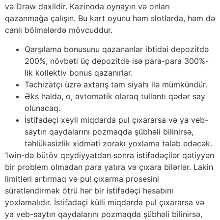
və Draw daxildir. Kazinoda oynayın və onları
qazanmağa çalışın. Bu kart oyunu həm slotlarda, həm də
canlı bölmələrdə mövcuddur.
Qarşılama bonusunu qazananlar ibtidai depozitdə
200%, növbəti üç depozitdə isə para-para 300%-
lik kollektiv bonus qazanırlar.
Təchizatçı üzrə axtarış tam siyahı ilə mümkündür.
Əks halda, o, avtomatik olaraq tullantı qədər say
olunacaq.
İstifadəçi xeyli miqdarda pul çıxararsa və ya veb-
saytın qaydalarını pozmaqda şübhəli bilinirsə,
təhlükəsizlik xidməti zorakı yoxlama tələb edəcək.
1win-də bütöv qeydiyyatdan sonra istifadəçilər qətiyyən
bir problem olmadan para yatıra və çıxara bilərlər. Lakin
limitləri artırmaq və pul çıxarma prosesini
sürətləndirmək ötrü hər bir istifadəçi hesabını
yoxlamalıdır. İstifadəçi külli miqdarda pul çıxararsa və
ya veb-saytın qaydalarını pozmaqda şübhəli bilinirsə,