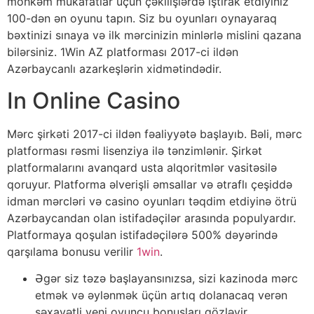
möhkəm mükafatlar üçün çəkilişlərdə iştirak etdiyiniz
100-dən ən oyunu tapın. Siz bu oyunları oynayaraq
bəxtinizi sınaya və ilk mərcinizin minlərlə mislini qazana
bilərsiniz. 1Win AZ platforması 2017-ci ildən
Azərbaycanlı azarkeşlərin xidmətindədir.
In Online Casino
Mərc şirkəti 2017-ci ildən fəaliyyətə başlayıb. Bəli, mərc
platforması rəsmi lisenziya ilə tənzimlənir. Şirkət
platformalarını avanqard usta alqoritmlər vasitəsilə
qoruyur. Platforma əlverişli əmsallar və ətraflı çeşiddə
idman mərcləri və casino oyunları təqdim etdiyinə ötrü
Azərbaycandan olan istifadəçilər arasında populyardır.
Platformaya qoşulan istifadəçilərə 500% dəyərində
qarşılama bonusu verilir
1win
.
Əgər siz təzə başlayansınızsa, sizi kazinoda mərc
etmək və əylənmək üçün artıq dolanacaq verən
səxavətli yeni oyunçu bonusları gözləyir.