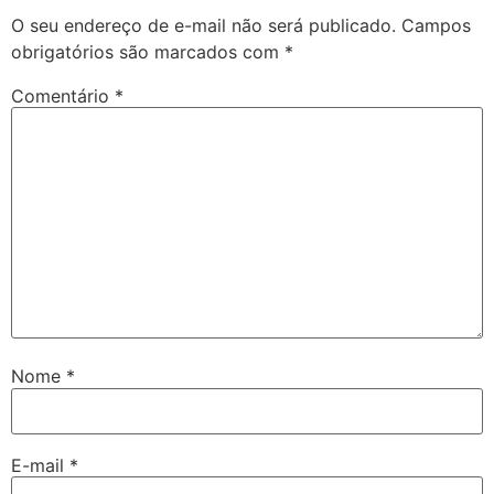
O seu endereço de e-mail não será publicado.
Campos
obrigatórios são marcados com
*
Comentário
*
Nome
*
E-mail
*