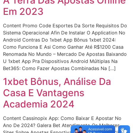
A Terra Das Apostas Online
Em 2023
Content Promo Code Esportes Da Sorte Requisitos Do
Sistema Operacional Afin De Instalar O Application No
Android Contras Do 1xbet App Bônus 1xbet 2024:
Como Funciona E Asi Como Ganhar Até R$1200 Casa
Renomada No Mundo – Mercado De Apostas Baixando
U 1xbet App Pra Dispositivos Android Múltiplas Na
Bet365: Como Fazer Apostas Combinadas Na […]
1xbet Bônus, Análise Da
Casa E Vantagens
Academia 2024
Content Cassinopix App: Como Baixar E Apostar No
Ano De 2024? Galera Bet Atendimento Os Melhores
Sites Sobre Apostas Esportivas Carry Out Brasil Clica