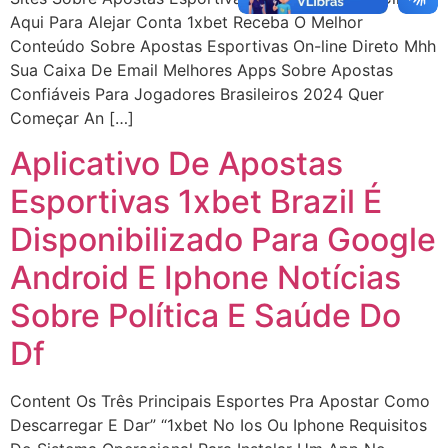
Aqui Para Alejar Conta 1xbet Receba O Melhor
Conteúdo Sobre Apostas Esportivas On-line Direto Mhh
Sua Caixa De Email Melhores Apps Sobre Apostas
Confiáveis Para Jogadores Brasileiros 2024 Quer
Começar An […]
Aplicativo De Apostas
Esportivas 1xbet Brazil É
Disponibilizado Para Google
Android E Iphone Notícias
Sobre Política E Saúde Do
Df
Content Os Três Principais Esportes Pra Apostar Como
Descarregar E Dar” “1xbet No Ios Ou Iphone Requisitos