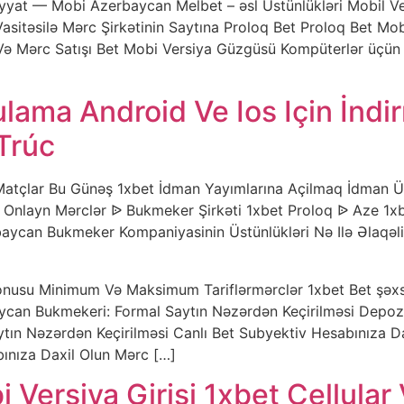
yyat — Mobi Azerbaycan Melbet – əsl Üstünlükləri Mobil V
Vasitəsilə Mərc Şirkətinin Saytına Proloq Bet Proloq Bet Mo
 Və Mərc Satışı Bet Mobi Versiya Güzgüsü Kompüterlər üçün
lama Android Ve Ios Için İnd
Trúc
tçlar Bu Günəş 1xbet İdman Yayımlarına Açilmaq İdman Ü
 Onlayn Mərclər ᐉ Bukmeker Şirkəti 1xbet Proloq ᐉ Aze 1
aycan Bukmeker Kompaniyasinin Üstünlükləri Nə Ilə Əlaqəli
onusu Minimum Və Maksimum Tariflərmərclər 1xbet Bet şəxs
ycan Bukmekeri: Formal Saytın Nəzərdən Keçirilməsi Depozit
ın Nəzərdən Keçirilməsi Canlı Bet Subyektiv Hesabınıza Dax
ınıza Daxil Olun Mərc […]
Versiya Girişi 1xbet Cellular 