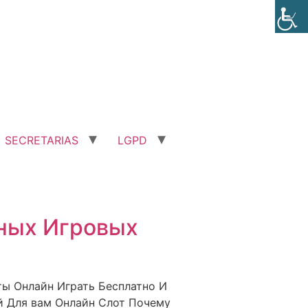
SECRETARIAS
LGPD
тных Игровых
ты Онлайн Играть Бесплатно И
й Для вам Онлайн Слот Почему