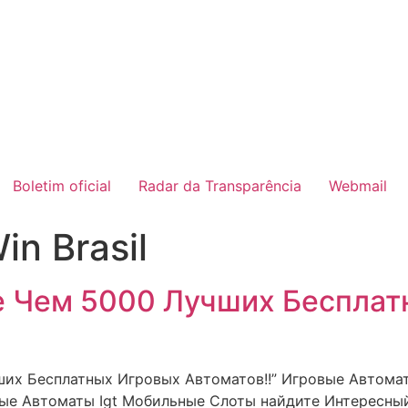
Boletim oficial
Radar da Transparência
Webmail
in Brasil
е Чем 5000 Лучших Беспла
ших Бесплатных Игровых Автоматов!!” Игровые Автома
вые Автоматы Igt Мобильные Слоты найдите Интересны